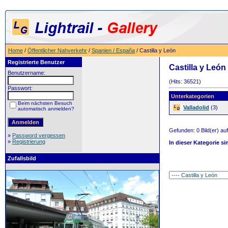
Home
/
Öffentlicher Nahverkehr
/
Spanien / España
/ Castilla y León
Registrierte Benutzer
Castilla y León
Benutzername:
(Hits: 36521)
Passwort:
Unterkategorien
Beim nächsten Besuch
Valladolid
(3)
automatisch anmelden?
Gefunden: 0 Bild(er) auf 
»
Password vergessen
»
Registrierung
In dieser Kategorie si
Zufallsbild