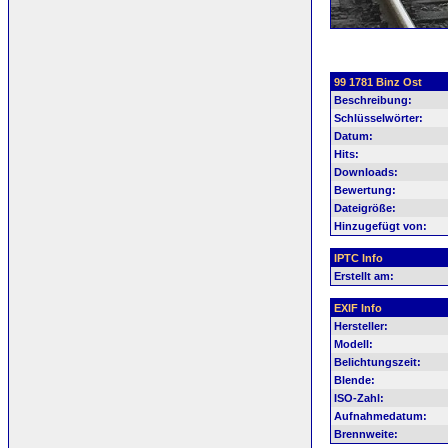
99 1781 Binz Ost
Beschreibung:
Schlüsselwörter:
Datum:
Hits:
Downloads:
Bewertung:
Dateigröße:
Hinzugefügt von:
IPTC Info
Erstellt am:
EXIF Info
Hersteller:
Modell:
Belichtungszeit:
Blende:
ISO-Zahl:
Aufnahmedatum:
Brennweite: