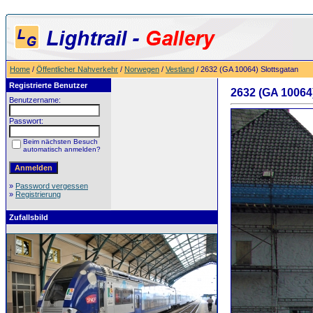
Home
/
Öffentlicher Nahverkehr
/
Norwegen
/
Vestland
/ 2632 (GA 10064) Slottsgatan
Registrierte Benutzer
2632 (GA 10064
Benutzername:
Passwort:
Beim nächsten Besuch
automatisch anmelden?
»
Password vergessen
»
Registrierung
Zufallsbild