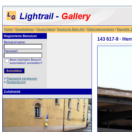
Home
/
Eisenbahnen
/
Deutschland
/
Deutsche Bahn AG
/
Elektrolokomotiven
/
Baureihe 
Registrierte Benutzer
143 617-9 · Her
Benutzername:
Passwort:
Beim nächsten Besuch
automatisch anmelden?
»
Password vergessen
»
Registrierung
Zufallsbild