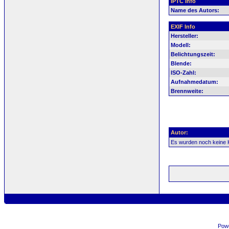
IPTC Info
Name des Autors:
EXIF Info
Hersteller:
Modell:
Belichtungszeit:
Blende:
ISO-Zahl:
Aufnahmedatum:
Brennweite:
Autor:
Es wurden noch keine
Pow