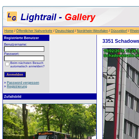
Home
/
Öffentlicher Nahverkehr
/
Deutschland
/
Nordrhein-Westfalen
/
Düsseldorf
/
Rhein
Registrierte Benutzer
3351 Schadows
Benutzername:
Passwort:
Beim nächsten Besuch
automatisch anmelden?
»
Password vergessen
»
Registrierung
Zufallsbild