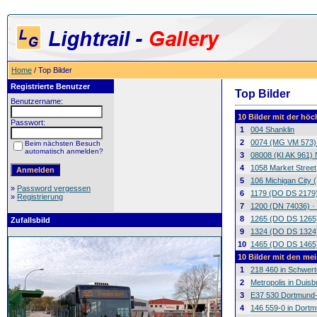
Home
/ Top Bilder
Registrierte Benutzer
Top Bilder
Benutzername:
10 Bilder mit der hö
Passwort:
1
004 Shanklin
2
0074 (MG VM 573)
Beim nächsten Besuch
automatisch anmelden?
3
08008 (KI AK 961) N
4
1058 Market Street
5
106 Michigan City (
»
Password vergessen
6
1179 (DO DS 2179)
»
Registrierung
7
1200 (DN 74036) ·
8
1265 (DO DS 1265
Zufallsbild
9
1324 (DO DS 1324
10
1465 (DO DS 1465)
10 Bilder mit den m
1
218 460 in Schwert
2
Metropolis in Duis
3
E37 530 Dortmund
4
146 559-0 in Dortm