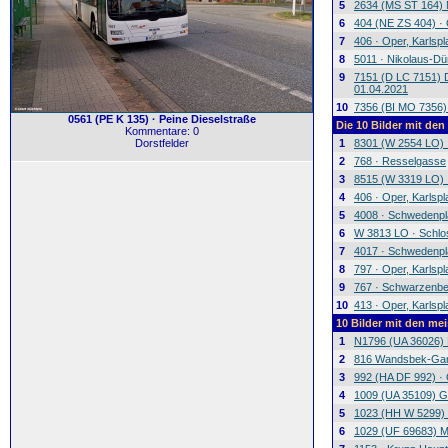
5
2634 (MS ST 164) 
6
404 (NE ZS 404) · 
7
406 · Oper, Karlspl
8
5011 · Nikolaus-D
9
7151 (D LC 7151) 
01.04.2021
10
7356 (BI MO 7356) 
0561 (PE K 135) · Peine Dieselstraße
Die 10 Bilder mit den
Kommentare: 0
Dorstfelder
1
8301 (W 2554 LO) ·
2
768 · Resselgasse
3
8515 (W 3319 LO) ·
4
406 · Oper, Karlspl
5
4008 · Schwedenpl
6
W 3813 LO · Schl
7
4017 · Schwedenpl
8
797 · Oper, Karlspl
9
767 · Schwarzenbe
10
413 · Oper, Karlspl
10 Bilder mit den m
1
N1796 (UA 36026) 
2
816 Wandsbek-Gar
3
992 (HA DF 992) · 
4
1009 (UA 35109) G
5
1023 (HH W 5299) 
6
1029 (UF 69683) Mo