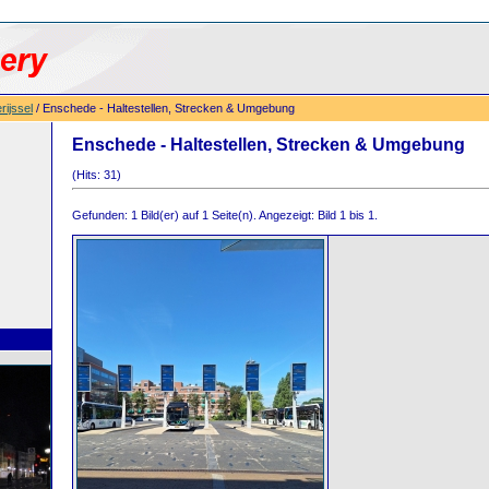
rijssel
/ Enschede - Haltestellen, Strecken & Umgebung
Enschede - Haltestellen, Strecken & Umgebung
(Hits: 31)
Gefunden: 1 Bild(er) auf 1 Seite(n). Angezeigt: Bild 1 bis 1.