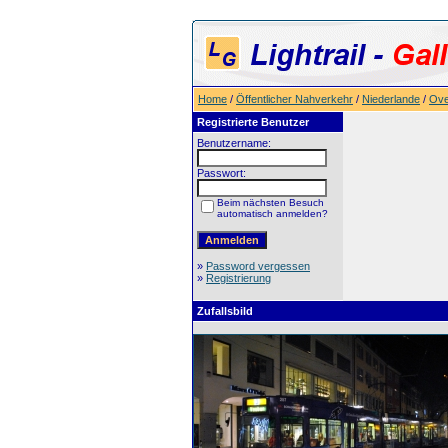
Home
/
Öffentlicher Nahverkehr
/
Niederlande
/
Ove
Registrierte Benutzer
Benutzername:
Passwort:
Beim nächsten Besuch
automatisch anmelden?
»
Password vergessen
»
Registrierung
Zufallsbild