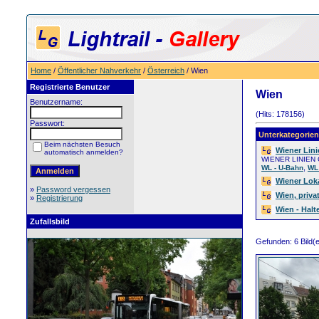
Home
/
Öffentlicher Nahverkehr
/
Österreich
/ Wien
Registrierte Benutzer
Wien
Benutzername:
(Hits: 178156)
Passwort:
Unterkategorien
Beim nächsten Besuch
Wiener Lini
automatisch anmelden?
WIENER LINIEN G
,
WL - U-Bahn
WL
Wiener Lok
»
Password vergessen
Wien, priv
»
Registrierung
Wien - Hal
Zufallsbild
Gefunden: 6 Bild(er