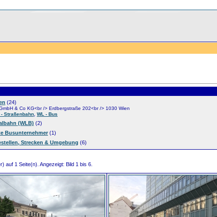
en
(24)
mbH & Co KG<br /> Erdbergstraße 202<br /> 1030 Wien
,
 - Straßenbahn
WL - Bus
albahn (WLB)
(2)
ate Busunternehmer
(1)
testellen, Strecken & Umgebung
(6)
) auf 1 Seite(n). Angezeigt: Bild 1 bis 6.