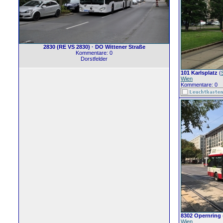
2830 (RE VS 2830) · DO Wittener Straße
Kommentare: 0
Dorstfelder
101 Karlsplatz
(
S
Wien
Kommentare: 0
8302 Opernring
Wien