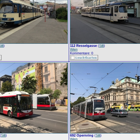
illi
)
112 Resselgasse
(
Silli
)
Wien
Kommentare: 0
(
Silli
)
692 Opernring
(
Silli
)
Wien