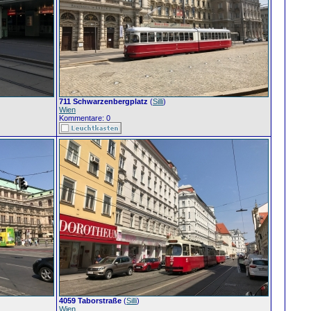
711 Schwarzenbergplatz
(
Silli
)
Wien
Kommentare: 0
4059 Taborstraße
(
Silli
)
Wien